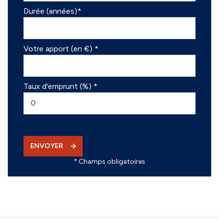
Durée (années)*
Votre apport (en €) *
Taux d'emprunt (%) *
ENVOYER
* Champs obligatoires